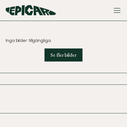
Navigera 
Epicars logo som tar dig till startsidan
Inga bilder tillgängliga.
Se fler bilder