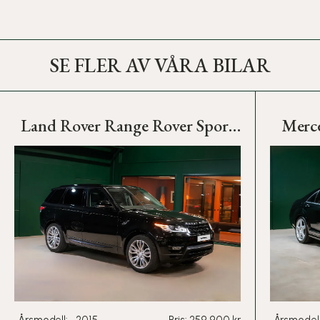
SE FLER AV VÅRA BILAR
Land Rover Range Rover Sport
Merc
3.0 TDV6 HSE 4WD / Pano /
Desig
Meridian® / Drag
Pris: 259 900 kr